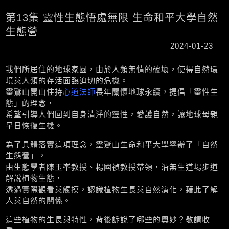
第13集 靈性生態悟處無限 生命和平大學自然
生態營
2024-01-23
我們所居住的地球家園，由於人類無情的破壞，使得自然環
境與人類的存活面臨迫切的危機。
靈鷲山開山住持
心道法師
長年關懷地球永續，提倡「靈性生
態」的理念，
​希望引導人們回到自身清淨的靈性，愛護自然，讓地球母親
早日恢復生機。
為了具體落實這項理念，靈鷲山生命和平大學舉辦了「自然
生態營」，
由生態學者陳玉峯教授、楊國禎教授帶領，沿無生道場步道
解說植物生態，
透過實際觀看與觸摸，認識植物生長與自然演化，藉此了解
人與自然的關係。
這些植物的生長與特性，背後訴說了哪些的奧妙？敬請收