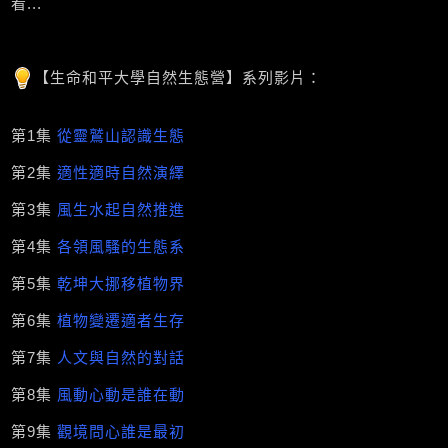
看...
【生命和平大學自然生態營】系列影片：
第1集
從靈鷲山認識生態
第2集
適性適時自然演繹
第3集
風生水起自然推進
第4集
各領風騷的生態系
第5集
乾坤大挪移植物界
第6集
植物變遷適者生存
第7集
人文與自然的對話
第8集
風動心動是誰在動
第9集
觀境問心誰是最初