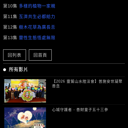
第10集
多樣的植物一家親
第11集
互濟共生必都給力
第12集
樹木花草為廣長舌
第13集
靈性生態悟處無限
回列表
回首頁
所有影片
【2026 靈鷲山水陸法會】普施安世凝聚
善念
心城守護者 - 善財童子五十三參