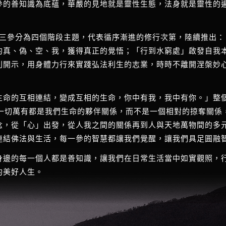
參的善知識為底蘊，華嚴的見地就是靈性生態，法身就是靈性的
將五十三參分為四個階段主題，代表循序漸進的修行次第，陸續推出
的真、偽、空、我，獲得真正的覺悟；「行到水窮處」啟發自我
則開示，用身體力行來實踐弘法利生的志業，時時不離開涅槃妙
生命的互相連結，變成互相的生命，你中有我，我中有你。」整
，一切萬有都是我們生命的夥伴關係，而不是一個相對的掠奪關係
念，從「心」出發，從人我之間的關係再到人與天地萬物間的多
連結佛法與生活，每一參的智慧都讓我們覺醒，讓我們具足圓融
身邊的每一個人都是善知識，讓我們在日常生活當中如實觀照，
的美好人生。