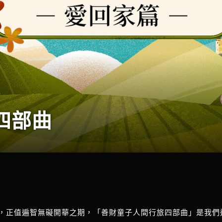
四部曲
不惑，正值遍智無礙開華之期，「善財童子人間行旅四部曲」是我