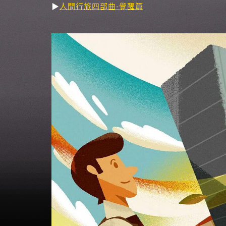
▶
人間行旅四部曲-覺醒篇