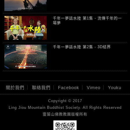
千年一夢話水陸 第1集 - 流傳千年的一
場夢
千年一夢話水陸 第2集 - 3D結界
千年一夢話水陸 第3集 - 超光速使者 發
符
關於我們
聯絡我們
Facebook
Vimeo
Youku
Copyright © 2017
千年一夢話水陸 第4集 - 怎麼把佛菩薩
Ling Jiou Mountain Buddhist Society. All Rights Reserved
請來法會? 請上堂
靈鷲山佛教教團版權所有