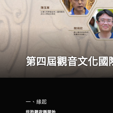
第四屆觀音文化國
一、緣起
從聆聽寂靜開始