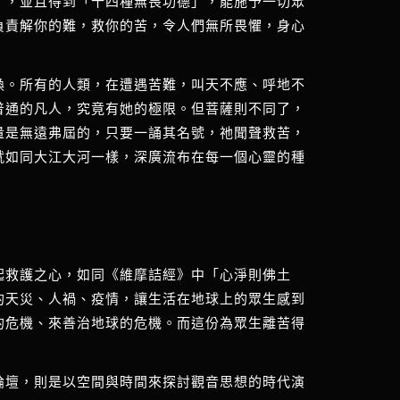
」，並且得到「十四種無畏功德」，能施予一切眾
負責解你的難，救你的苦，令人們無所畏懼，身心
喚。所有的人類，在遭遇苦難，叫天不應、呼地不
普通的凡人，究竟有她的極限。但菩薩則不同了，
量是無遠弗屆的，只要一誦其名號，祂聞聲救苦，
就如同大江大河一樣，深廣流布在每一個心靈的種
起救護之心，如同《維摩詰經》中「心淨則佛土
的天災、人禍、疫情，讓生活在地球上的眾生感到
的危機、來善治地球的危機。而這份為眾生離苦得
論壇，則是以空間與時間來探討觀音思想的時代演