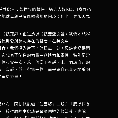
與寂靜共處。反觀世界的暫停，過去人類因為自身野心
的地球母親已屆風燭殘年的困境；但全世界卻因為
，聆聽寂靜，正是透過聆聽無聲之聲，我們才能體
並聽到愛與慈悲存在的聲音。在英文中，
間的聲音。我們投入當下，聆聽每一刻，思維會變得開
信它代表了創造的力量—創造力和靈性，特別是當
求一個心安平安，求一個當下寧靜，求一個讓自己的
醒。寂靜，並非空無一物，而是讓自己與天地萬物
的永續力量！
與悲心，因此他能如「法華經」上所言「應以何身
生。於楞嚴經本處談完耳根圓通的修法後，也說