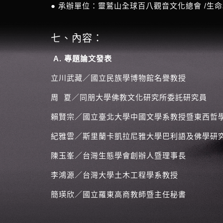
● 承辦單位：靈鷲山全球百八觀音文化總會 /生
七、內容：
A.
專題論文發表
立川武藏／國立民族學博物館名譽教授
周 夏／同朋大學佛教文化研究所委託研究員
賴賢宗／國立臺北大學中國文學系教授暨東西哲
紀雅雲／斯里蘭卡凱拉尼雅大學巴利語及佛學研
陳玉峯／台灣生態學會創辦人暨理事長
李鴻源／台灣大學土木工程學系教授
簡瑛欣／國立羅東高商教師暨主任秘書