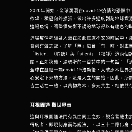
2020年開始，全球瀰漫在covid-19疫情
欲望，積極向外擴張，做出許多過度剝削地球資
這場疫情，讓整個失衡不調的地球得以有喘息的
這場疫情考驗著人類在如此焦慮不安的時局中，
會到有聲之聲。了解「無」包含「有」時，對虛
「listen」（聆聽）與「silent」（寂
闊。正如狄蘭．湯瑪斯的一首詩中的一句話：「
全球在歷經一場covid-19浩劫後，大破原
心安定下來的方法，這是大立的開始。因此，所
皆生活在一體，以萬物為本，多元共生，相依共
耳根圓通 觀世界音
這與耳根圓通法門有異曲同工之妙，觀音菩薩由
得度者，即現何身而為說法」，以三十二應化身