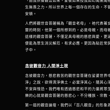
「由我供養觀音如來，蒙彼如來授我如幻聞熏聞
生無畏之力。所以世界上每一個存在的生命，不
安頓。
人們將觀世音菩薩稱為「觀音老母」，祂代表著
靈的時刻，他第一個所想到的，必是母親，而母
這樣的觀音菩薩，不僅足具母親的慈悲與愛，更
便能為眾生消災解厄，有求必應。更因為貼近常
子中。
念彼觀音力 人間淨土現
念彼觀音力，慈悲救苦的觀世音菩薩在娑婆世界
淨」之說，欲得清淨佛土，必當淨其心，隨其心
不安與惶恐。我們唯有透過慈悲和平的力量將眾
樂的心就是觀音菩薩的慈悲心，不分種族、宗教
第一屆的觀音論壇，我們以「百八觀音」的形象