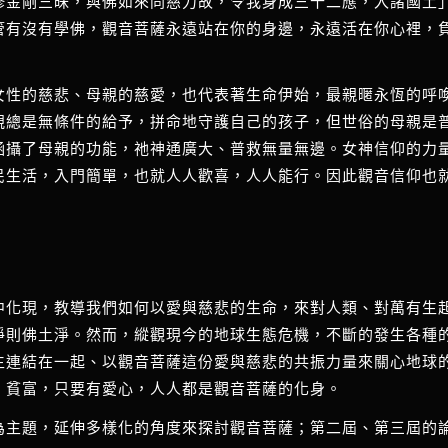
修金剛三昧，與佛如來同慈力故，令我身成三十二應，入諸國土
管有沒有學佛，觀音菩薩永遠站在你的身邊，永遠活在你心裡，
女性的慈悲、母親的慈愛，也代表著生命伊始，最親暱永恆的呼
親總是無條件的給予，拼命地守護自己的孩子，但世俗的母親是
涵攝了母親的功能，祂神通廣大、普救無量無邊。女神信仰的力
民生活，入門簡單，也就人人歡喜，人人能行。因此觀音信仰也
中化現，教導我們如何以愛與慈悲的生命，來對人類、對萬有生
淨則佛土淨。然而，縱觀現今的地球生態危機，不斷的發生各種
生連結在一起、以觀音菩薩這份愛與慈悲的共振力量來關心地球
、貧富，只要有愛心，人人都是觀音菩薩的化身。
為主題，延伸多樣化的角度來探討觀音菩薩；第二屆、第三屆的