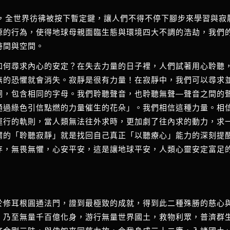
的恐懼中，全世界彷彿被按下暫定鍵，讓人們不得不停下腳步來學習
源的行為，使得地球母親面臨生態與環境四大不調的浩劫，我們
時間與空間。
如何尋求內心的安定？在失去力量的日子裡，人們試著用心聆聽
無的恐懼就會消失。寂靜是很有力量！在寂靜中，我們可以尋求
靜）這兩個詞，包含相同的字母。我們聆聽聲音，也聆聽無聲—聲音之
通過綠色引信點燃的力量催生的花朵」。我們相信這種力量。相
本世界運行的軌則，當人類無法往外求時，更加劇了往內求的動力，
謂的「聆聽寂靜」就是找回自己真正「以聽療心」能力的深刻提
存，無畏無懼，心安平安，這是讓地球平安，人類心靈安定富足
於修耳根圓通法門，證到最極致的成就，得到此二種殊勝的慈心
，乃至無量千百億化身，游行無量世界國土，救物利眾，普濟群