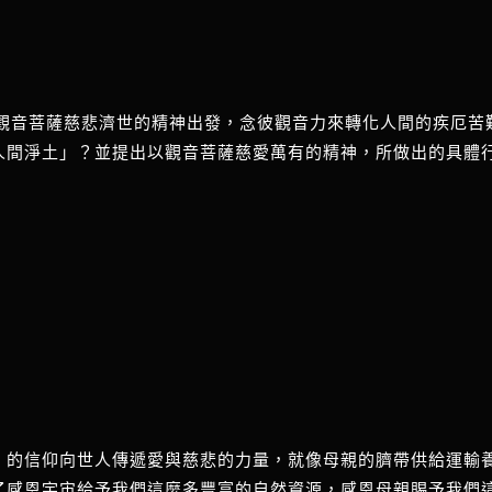
從觀音菩薩慈悲濟世的精神出發，念彼觀音力來轉化人間的疾厄
人間淨土」？並提出以觀音菩薩慈愛萬有的精神，所做出的具體
信仰向世人傳遞愛與慈悲的力量，就像母親的臍帶供給運輸養分給
了感恩宇宙給予我們這麼多豐富的自然資源，感恩母親賜予我們