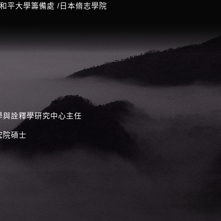
命和平大學籌備處 /日本脩志學院
學與詮釋學研究中心主任
究院碩士